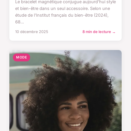
Le bracelet magnétique conjugue aujourd'hui style
et bien-être dans un seul accessoire. Selon une
étude de l'Institut français du bien-être (2024),
68...
10 décembre 2025
8 min de lecture →
MODE