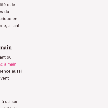
té et le
es du
abriqué en
e, alliant
 main
gant ou
c à main
luence aussi
uvent
 utiliser