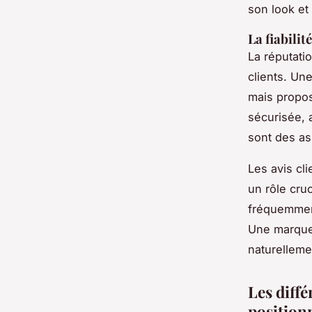
son look et
La fiabilit
La réputati
clients. Un
mais propos
sécurisée, a
sont des as
Les avis cl
un rôle cru
fréquemment 
Une marque é
naturelleme
Les diffé
position