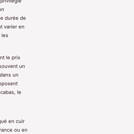
privilégié
on
ue durée de
t varier en
 les
t le prix
 souvent un
 dans un
roposent
 cabas, le
qué en cuir
France ou en