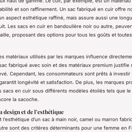
ux haut de gamme. Le cuir, par exemple, est un matériau 
abilité et son raffinement. Un sac fabriqué en cuir offre n
n aspect esthétique raffiné, mais assure aussi une long
uit. Les sacs en cuir en bandoulière noir ou autre, peuven
taille, proposant des options pour tous les goûts et toutes
es matériaux utilisés par les marques influence directemen
sac fabriqué avec soin et des matériaux premium justifie
levé. Cependant, les consommateurs sont prêts à investir
 garantit longévité et satisfaction. De plus, les marques p
 sacs en cuir sous différents modèles étoilés tels que le
core la sacoche.
u design et de l’esthétique
t l’esthétique d’un sac à main noir, camel ou marron fabri
utre sont des critères déterminants pour une femme en 