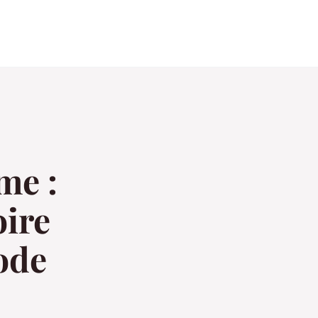
me :
oire
ode