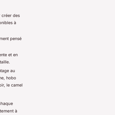
 créer des
onibles à
sement pensé
nte et en
aille.
ntage au
he, hobo
ir, le camel
 chaque
itement à