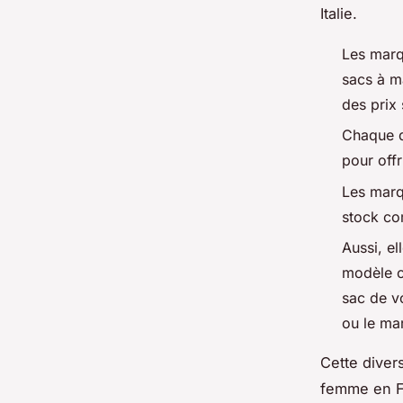
Italie.
Les marq
sacs à m
des prix 
Chaque d
pour offr
Les marq
stock com
Aussi, el
modèle c
sac de v
ou le ma
Cette diver
femme en Fr