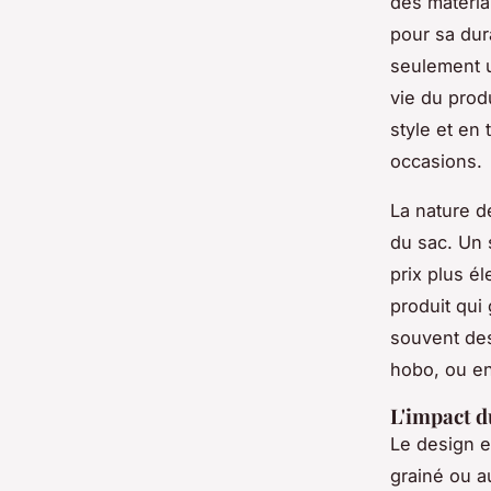
des matéria
pour sa dur
seulement u
vie du prod
style et en 
occasions.
La nature d
du sac. Un 
prix plus é
produit qui
souvent des
hobo, ou en
L'impact d
Le design e
grainé ou a