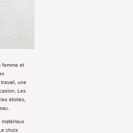
a femme et
en
travail, une
casion. Les
es étoilés,
seau.
s matériaux
Le choix