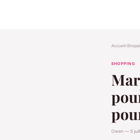
Accueil
›
Shopp
SHOPPING
Mar
pour
pour
Owen — 5 juil