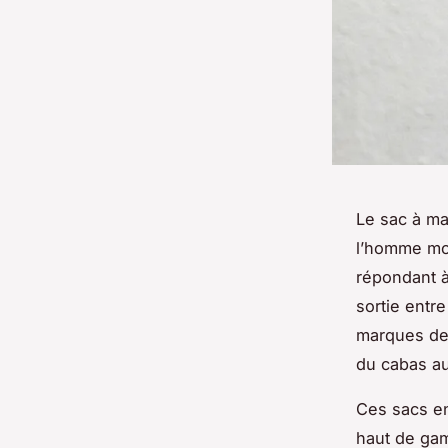
Le sac à ma
l’homme mod
répondant à
sortie entr
marques de 
du cabas au
Ces sacs en
haut de gam