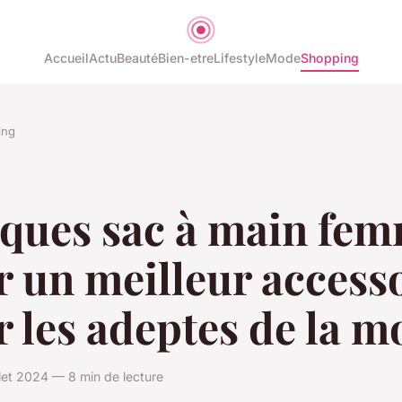
Accueil
Actu
Beauté
Bien-etre
Lifestyle
Mode
Shopping
ing
ques sac à main fem
 un meilleur access
 les adeptes de la m
let 2024 — 8 min de lecture