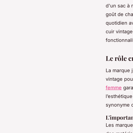
d'un sac à 
goût de cha
quotidien a
cuir vintag
fonctionnali
Le rôle c
La marque j
vintage po
femme
garan
l’esthétiqu
synonyme de
L'importan
Les marques