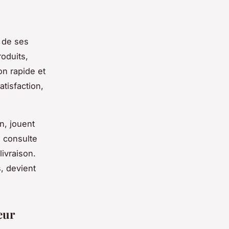
n de ses
roduits,
on rapide et
atisfaction,
n, jouent
e consulte
livraison.
s, devient
eur