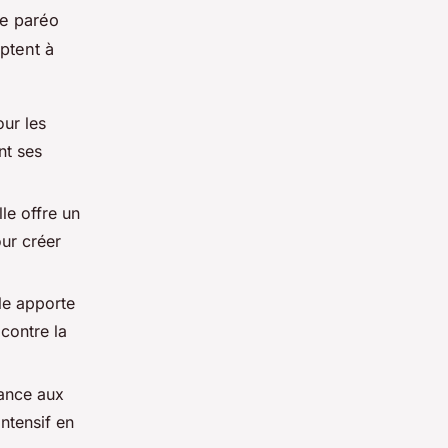
re paréo
ptent à
our les
nt ses
le offre un
our créer
lle apporte
 contre la
tance aux
intensif en