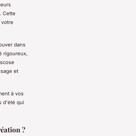
leurs
. Cette
 votre
rouver dans
é rigoureux,
viscose
usage et
ment à vos
 d'été qui
éation ?