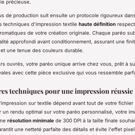
oie précieuse.
s de production suit ensuite un protocole rigoureux dan
os techniques d'impression textile
haute définition
respect
omatiques de votre création originale. Chaque paréo sub
alité approfondi avant conditionnement, assurant une fini
et une tenue des couleurs durable.
urs ouvrés, votre paréo unique arrive chez vous, prêt à s
vales avec cette pièce exclusive qui vous ressemble parf
ères techniques pour une impression réussie
'impression sur textile dépend avant tout de votre fichier
r un rendu optimal sur votre paréo personnalisé, votre im
une
résolution minimale
de 300 DPI à la taille finale souha
antit une netteté parfaite des détails et évite l'effet pixel