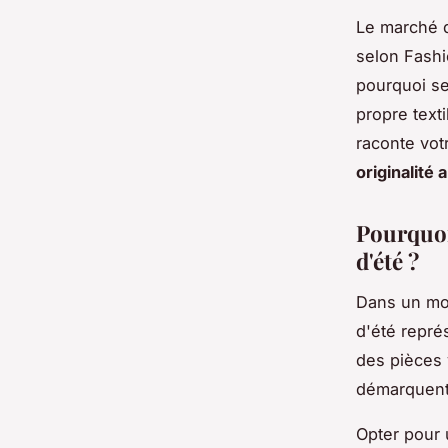
Le marché 
selon Fashi
pourquoi se
propre text
raconte votr
originalité 
Pourquoi
d'été ?
Dans un mon
d'été repré
des pièces
démarquent 
Opter pour u