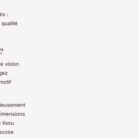
és :
 qualité
?
e vision
rgez
motif
utieusement
 dimensions
 tissu
iscose