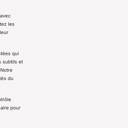
 avec
tez les
leur
stées qui
 subtils et
 Notre
ités du
trôle
saire pour