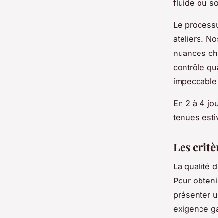
fluide ou s
Le processu
ateliers. N
nuances chr
contrôle qu
impeccable 
En 2 à 4 jo
tenues esti
Les crit
La qualité d
Pour obteni
présenter 
exigence gar