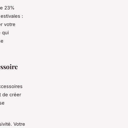
de 23%
stivales :
r votre
 qui
ne
ssoire
ccessoires
t de créer
 se
ivité. Votre