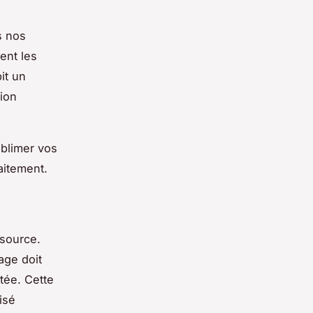
s nos
ent les
it un
tion
ublimer vos
aitement.
 source.
age doit
itée. Cette
isé