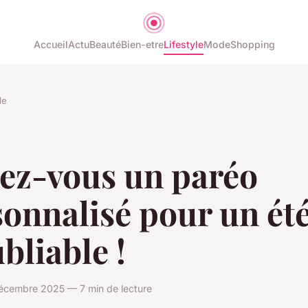
Accueil
Actu
Beauté
Bien-etre
Lifestyle
Mode
Shopping
le
rez-vous un paréo
onnalisé pour un ét
bliable !
cembre 2025 — 7 min de lecture