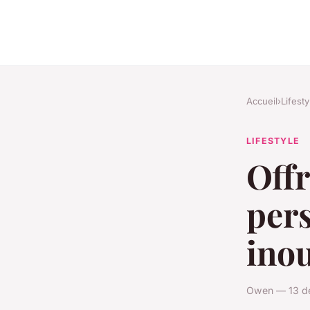
Accueil
›
Lifesty
LIFESTYLE
Off
pers
inou
Owen — 13 dé