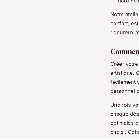
bord de 
Notre ateli
confort, es
rigoureux a
Comment 
Créer votre
artistique.
facilement v
personnel o
Une fois vo
chaque déta
optimales e
choisi. Cett